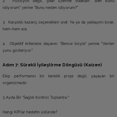
2. Pozisyon değil, çıkar üzerine odaklan: "Ben bunu
istiyorum" yerine "Bunu neden istiyorum?"
3. Karşılıklı kazanç seçenekleri üret: Ya-ya da yaklaşımı bırak,
hem-hem ara.
4. Objektif kriterlere dayanın: "Bence böyle" yerine "Veriler
şunu gösteriyor."
Adım 7: Sürekli İyileştirme Döngüsü (Kaizen)
Ekip performansı bir kerelik proje değil, yaşayan bir
organizmadır.
3 Ayda Bir "Sağlık Kontrol Toplantısı:"
Hangi KPI'lar hedefin üstünde?