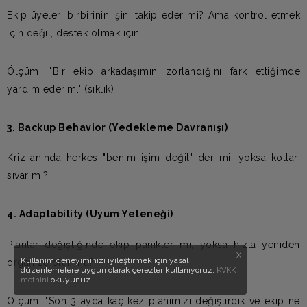
Ekip üyeleri birbirinin işini takip eder mi? Ama kontrol etmek
için değil, destek olmak için.
Ölçüm: "Bir ekip arkadaşımın zorlandığını fark ettiğimde
yardım ederim." (sıklık)
3. Backup Behavior (Yedekleme Davranışı)
Kriz anında herkes "benim işim değil" der mi, yoksa kolları
sıvar mı?
4. Adaptability (Uyum Yeteneği)
Planlar değiştiğinde ekip panikler mi, yoksa hızla yeniden
X
Kullanım deneyiminizi iyileştirmek için yasal
organize olur mu?
düzenlemelere uygun olarak çerezler kullanıyoruz.
KVKK
okuyunuz.
metnini
Ölçüm: "Son 3 ayda kaç kez planımızı değiştirdik ve ekip ne