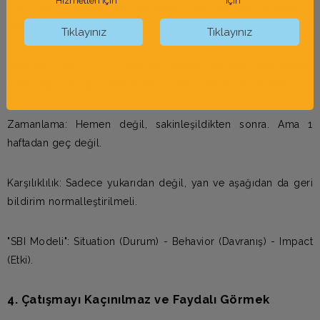
Hizmetleri için
için
Prof. Mary Shapiro'nun kapsayıcı geri bildirim modeli 3
prensibe dayanır:
Tıklayınız
Tıklayınız
Spesifik olun: "İyi iş çıkardın" yerine "Müşteri sunumunda
kullandığın veri görselleştirmesi karar sürecini hızlandırdı."
Zamanlama: Hemen değil, sakinleşildikten sonra. Ama 1
haftadan geç değil.
Karşılıklılık: Sadece yukarıdan değil, yan ve aşağıdan da geri
bildirim normalleştirilmeli.
"SBI Modeli": Situation (Durum) - Behavior (Davranış) - Impact
(Etki).
4. Çatışmayı Kaçınılmaz ve Faydalı Görmek