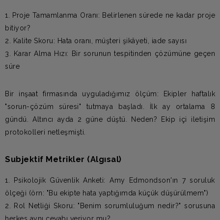
1. Proje Tamamlanma Oranı: Belirlenen sürede ne kadar proje
bitiyor?
2. Kalite Skoru: Hata oranı, müşteri şikâyeti, iade sayısı
3. Karar Alma Hızı: Bir sorunun tespitinden çözümüne geçen
süre
Bir inşaat firmasında uyguladığımız ölçüm: Ekipler haftalık
"sorun-çözüm süresi" tutmaya başladı. İlk ay ortalama 8
gündü. Altıncı ayda 2 güne düştü. Neden? Ekip içi iletişim
protokolleri netleşmişti.
Subjektif Metrikler (Algısal)
1. Psikolojik Güvenlik Anketi: Amy Edmondson'ın 7 soruluk
ölçeği (örn: "Bu ekipte hata yaptığımda küçük düşürülmem")
2. Rol Netliği Skoru: "Benim sorumluluğum nedir?" sorusuna
herkes aynı cevabı veriyor mu?