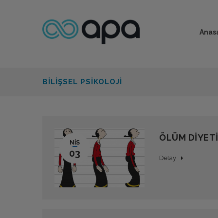
Anas
BILIŞSEL PSIKOLOJI
ÖLÜM DİYETİ
NIS
03
Detay