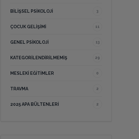
BILIŞSEL PSIKOLOJI
3
ÇOCUK GELIŞIMI
11
GENEL PSIKOLOJI
13
KATEGORILENDIRILMEMIŞ
29
MESLEKI EĞITIMLER
0
TRAVMA
2
2025 APA BÜLTENLERI
2