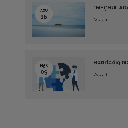
“MEÇHUL ADA
AĞU
16
Detay
Hatırladığın
MAR
09
Detay