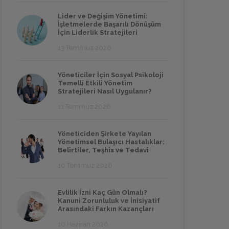
Lider ve Değişim Yönetimi:
İşletmelerde Başarılı Dönüşüm
İçin Liderlik Stratejileri
13 Temmuz 2026
Yöneticiler İçin Sosyal Psikoloji
Temelli Etkili Yönetim
Stratejileri Nasıl Uygulanır?
11 Temmuz 2026
Yöneticiden Şirkete Yayılan
Yönetimsel Bulaşıcı Hastalıklar:
Belirtiler, Teşhis ve Tedavi
10 Temmuz 2026
Evlilik İzni Kaç Gün Olmalı?
Kanuni Zorunluluk ve İnisiyatif
Arasındaki Farkın Kazançları
10 Haziran 2026